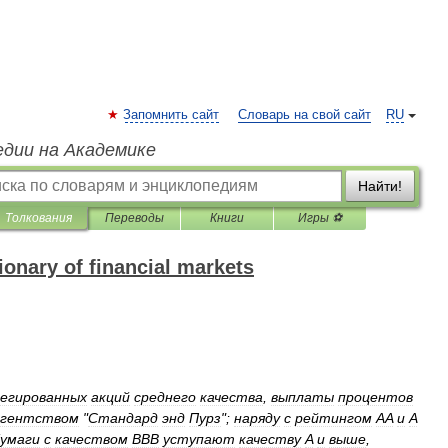
Запомнить сайт
Словарь на свой сайт
RU
едии на Академике
Найти!
Толкования
Переводы
Книги
Игры ⚽
onary of financial markets
легированных
акций
среднего
качества
,
выплаты
процентов
агентством
"
Стандард
энд
Пурз
";
наряду
с
рейтингом
AA
и
A
умаги
с
качеством
BBB
уступают
качеству
A
и
выше
,