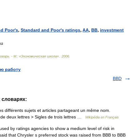
nd
Poor
'
s
,
Standard
and
Poor
'
s
ratings
,
AA
,
BB
,
investment
au
оварь
. -
М
.
:
«
Экономическая
школа
».
.
2006
.
ю работу
BBD
 словарях:
 différents sujets et articles partageant un même nom.
de deux lettres > Sigles de trois lettres …
Wikipédia en Français
d by ratings agencies to show a medium level of risk in
said that Chrysler s preferred stock was raised from BBB to BBB