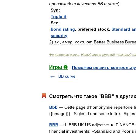
превосходят
качество
BB
и
ниже
)
Syn:
Triple
B
See:
bond
rating
,
preferred
stock
,
Standard
a
security
2
)
эк
.
,
амер
.
сокр
.
от
Better
Business
Bure
Финансовые
рынки
.
Новый
англо
-
русский
толковый
сл
Игры ⚽
Поможем решить контрольну
BB curve
Смотреть что такое "BBB" в других
Bbb
— Cette page d’homonymie répertorie les
{{{image}}} Sigles d une seule lettre Sigles 
BBB
— Ⅰ. BBB UK US adjective ► FINANCE use
financial investments: »Standard and Poor s 