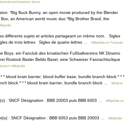
inancial and business terms
vision: *Big Buck Bunny, an open movie produced by the Blender
t Box, an American world music duo *Big Brother Brasil, the
ikipedia
s différents sujets et articles partageant un même nom. Sigles
igles de trois lettres Sigles de quatre lettres …
Wikipédia en Français
ue Boys, ein Fanclub des kroatischen Fußballvereins NK Dinamo
ei Rostock Basler Bebbi Basel, eine Schweizer Fasnachtsclique
eutsch Wikipedia
* * blood brain barrier; blood buffer base; bundle branch block * * *
anch block * * * blood brain barrier; bundle branch block …
Medical
nt(s) : SNCF Désignation : BBB 20003 puis BBB 6003 …
Wikipédia en
tant(s) : SNCF Désignation : BBB 6053 puis BBB 20003 …
Wikipédia